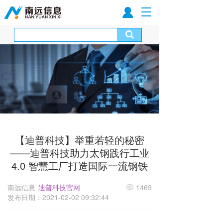
T
o
g
g
l
e
n
a
v
i
g
a
t
【迪普科技】举重若轻的秘密
i
——迪普科技助力太钢践行工业
o
n
4.0 智慧工厂打造国际一流钢铁
南远信息
迪普科技官网
1469
发布日期：2021-02-02 09:32:44