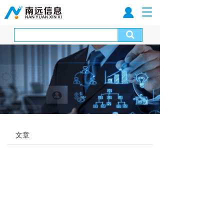
T
o
g
g
l
e
n
a
v
i
g
a
t
文章
i
o
n