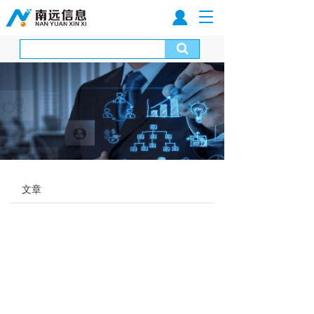
T
o
g
g
l
e
n
a
v
i
g
a
t
文章
i
o
n