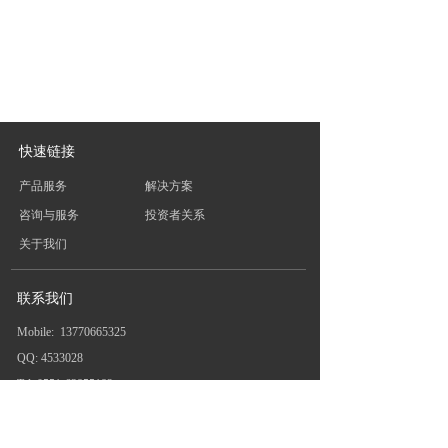
快速链接
产品服务
解决方案
咨询与服务
投资者关系
关于我们
联系我们
Mobile:  
13770665325
QQ: 4533028      
Tel: 
0551-63855182
E-mail:  llq@ nanyuaninfo.com     
地址：安徽省蜀山区东湖创新中心12-1栋502